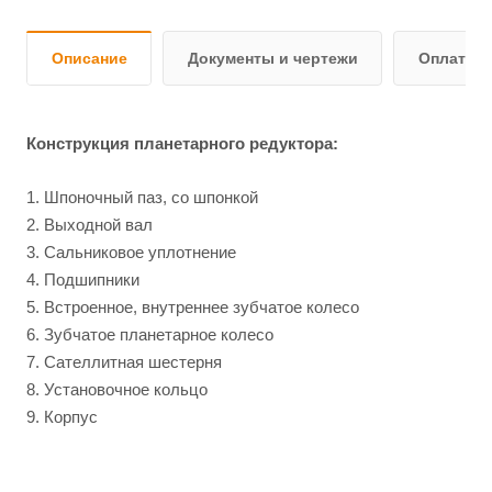
Описание
Документы и чертежи
Оплата и
Конструкция планетарного редуктора:
1. Шпоночный паз, со шпонкой
2. Выходной вал
3. Сальниковое уплотнение
4. Подшипники
5. Встроенное, внутреннее зубчатое колесо
6. Зубчатое планетарное колесо
7. Сателлитная шестерня
8. Установочное кольцо
9. Корпус