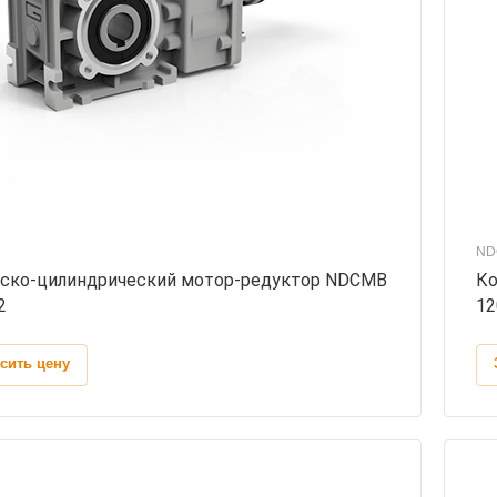
ND
ско-цилиндрический мотор-редуктор NDCMB
Ко
2
12
сить цену