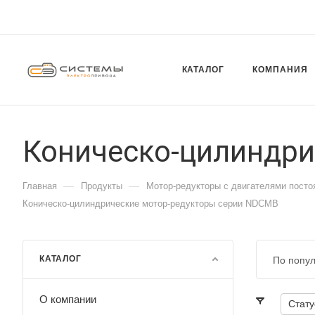
КАТАЛОГ
КОМПАНИЯ
Коническо-цилиндри
—
—
Главная
Продукты
Мотор-редукторы с двигателями посто
Коническо-цилиндрические мотор-редукторы серии NDCMB
КАТАЛОГ
По попу
О компании
Стату