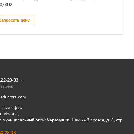
0/402
Запросить цену
122-20-33
 звонок
eductors.com
льный офис
г. Москва,
 г. муниципальный округ Черемушки, Научный проезд, д. 8, стр.
50-28-18