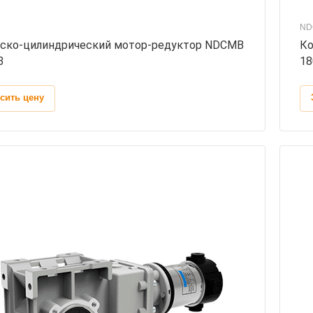
ND
ско-цилиндрический мотор-редуктор NDCMB
Ко
3
18
сить цену