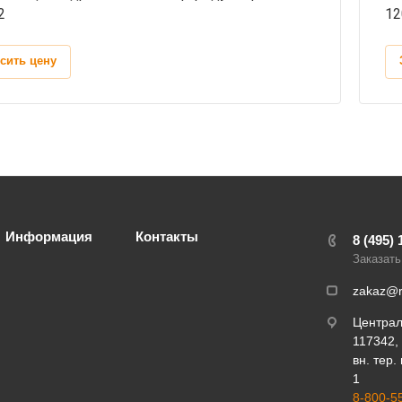
2
12
сить цену
Информация
Контакты
8 (495) 
Заказать
zakaz@r
Центра
117342, 
вн. тер.
1
8-800-5