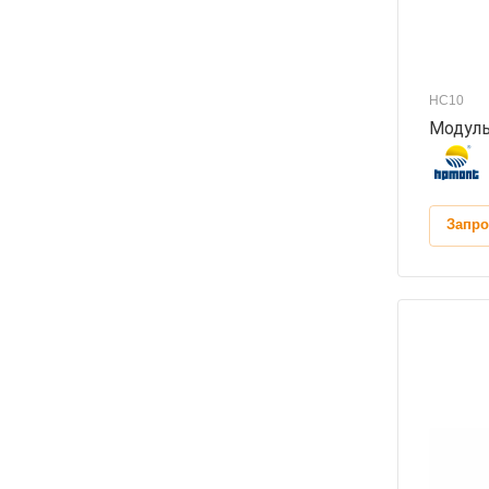
HC10
Модуль
Запро