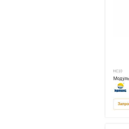
HC10
Модуль
Запро