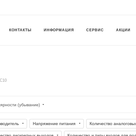
КОНТАКТЫ
ИНФОРМАЦИЯ
СЕРВИС
АКЦИИ
C10
лярности (убывание)
зводитель
Напряжение питания
Количество аналоговы
ество дискретных выходов
Количество и типы входов для п