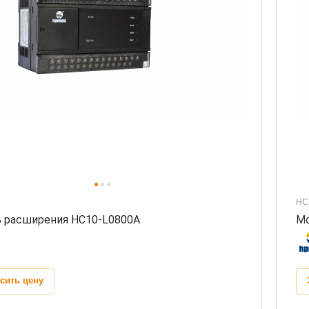
HC
 расширения HC10-L0800A
Мо
сить цену