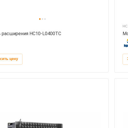
HC
 расширения HC10-L0400TC
Мо
сить цену