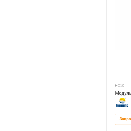
HC10
Модуль
Запро