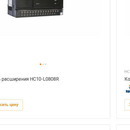
HC
 расширения HC10-L0808R
Ко
сить цену