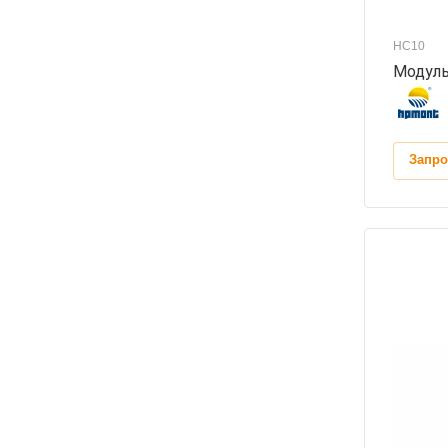
HC10
Модуль
Запро