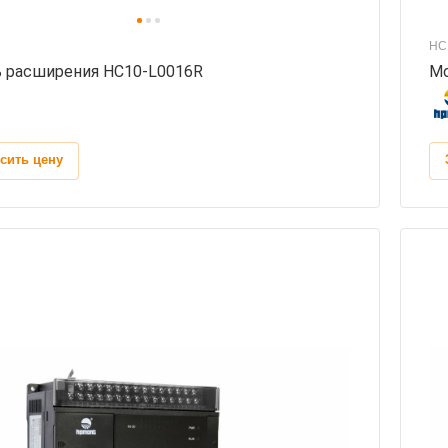
HC
 расширения HC10-L0016R
Мо
сить цену