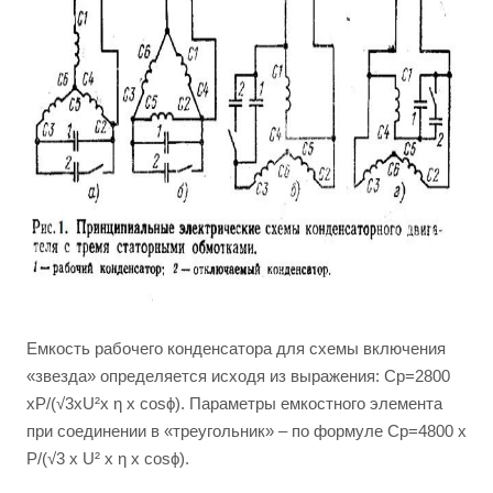
Емкость рабочего конденсатора для схемы включения
«звезда» определяется исходя из выражения: Cр=2800
хP/(√3хU²х η х cosϕ). Параметры емкостного элемента
при соединении в «треугольник» – по формуле Cр=4800 х
P/(√3 х U² х η х cosϕ).