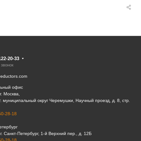
122-20-33
 звонок
eductors.com
льный офис
г. Москва,
 г. муниципальный округ Черемушки, Научный проезд, д. 8, стр.
50-28-18
етербург
г. Санкт-Петербург, 1-й Верхний пер., д. 12Б
50-28-18