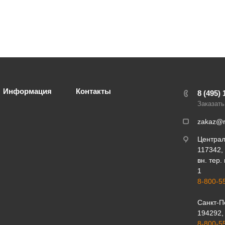
Информация
Контакты
8 (495) 
Заказать
zakaz@r
Центра
117342, 
вн. тер.
1
8-800-5
Санкт-П
194292, 
8-800-5