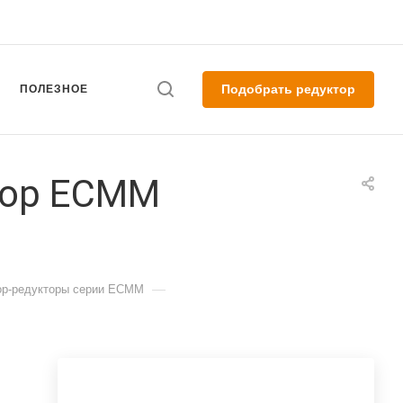
Подобрать редуктор
ПОЛЕЗНОЕ
тор ECMM
—
ор-редукторы серии ECMM