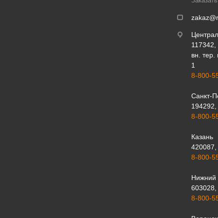
Заказать
zakaz@r
Центра
117342, 
вн. тер.
1
8-800-5
Санкт-П
194292, 
8-800-5
Казань
420087, 
8-800-5
Нижний 
603028, 
8-800-5