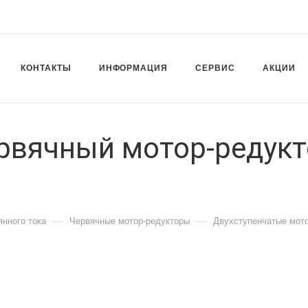
КОНТАКТЫ
ИНФОРМАЦИЯ
СЕРВИС
АКЦИИ
ервячный мотор-редук
—
—
янного тока
Червячные мотор-редукторы
Двухступенчатые мот