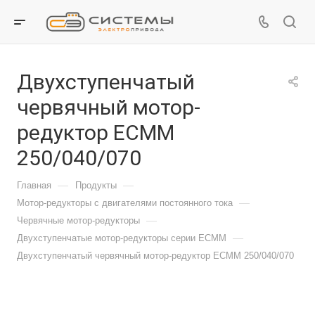
Двухступенчатый
червячный мотор-
редуктор ECMM
250/040/070
—
—
Главная
Продукты
—
Мотор-редукторы с двигателями постоянного тока
—
Червячные мотор-редукторы
—
Двухступенчатые мотор-редукторы серии ECMM
Двухступенчатый червячный мотор-редуктор ECMM 250/040/070