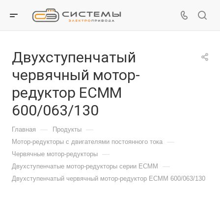
Двухступенчатый
червячный мотор-
редуктор ECMM
600/063/130
—
—
Главная
Продукты
—
Мотор-редукторы с двигателями постоянного тока
—
Червячные мотор-редукторы
—
Двухступенчатые мотор-редукторы серии ECMM
Двухступенчатый червячный мотор-редуктор ECMM 600/063/130