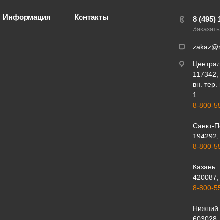
Информация
Контакты
8 (495) 
Заказать
zakaz@r
Центра
117342, 
вн. тер.
1
8-800-5
Санкт-П
194292, 
8-800-5
Казань
420087, 
8-800-5
Нижний 
603028, 