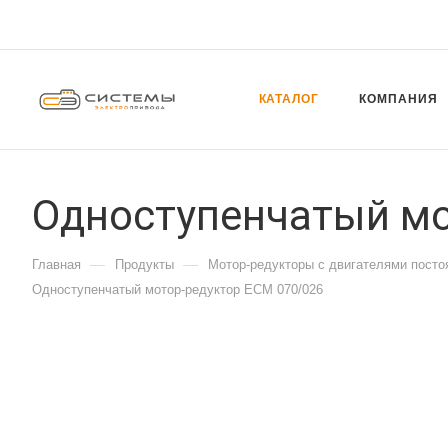
КАТАЛОГ
КОМПАНИЯ
Одноступенчатый мо
—
—
Главная
Продукты
Мотор-редукторы с двигателями посто
Одноступенчатый мотор-редуктор ECM 070/026