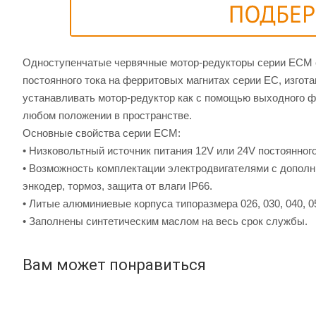
Одноступенчатые червячные мотор-редукторы серии ЕCM с
постоянного тока на ферритовых магнитах серии ЕС, изго
устанавливать мотор-редуктор как с помощью выходного фл
любом положении в пространстве.
Основные свойства серии EСМ:
• Низковольтный источник питания 12V или 24V постоянного
• Возможность комплектации электродвигателями с допол
энкодер, тормоз, защита от влаги IP66.
• Литые алюминиевые корпуса типоразмера 026, 030, 040, 05
• Заполнены синтетическим маслом на весь срок службы.
Вам может понравиться