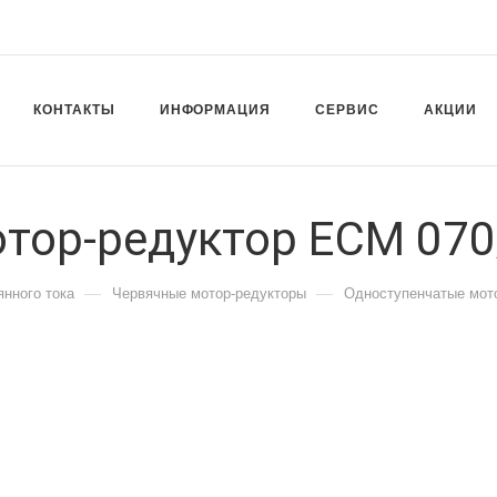
КОНТАКТЫ
ИНФОРМАЦИЯ
СЕРВИС
АКЦИИ
тор-редуктор ECM 070
—
—
янного тока
Червячные мотор-редукторы
Одноступенчатые мот