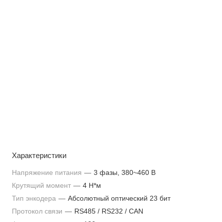
Характеристики
Напряжение питания
—
3 фазы, 380~460 В
Крутящий момент
—
4 Н*м
Тип энкодера
—
Абсолютный оптический 23 бит
Протокол связи
—
RS485 / RS232 / CAN