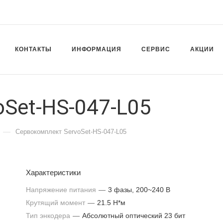
КОНТАКТЫ
ИНФОРМАЦИЯ
СЕРВИС
АКЦИИ
Set-HS-047-L05
—
Сервокомплект ServoSet-HS-047-L05
Характеристики
Напряжение питания
—
3 фазы, 200~240 В
Крутящий момент
—
21.5 Н*м
Тип энкодера
—
Абсолютный оптический 23 бит