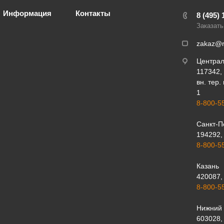
Информация
Контакты
8 (495) 
Заказать
zakaz@r
Центра
117342, 
вн. тер.
1
8-800-5
Санкт-П
194292, 
8-800-5
Казань
420087, 
8-800-5
Нижний 
603028, 