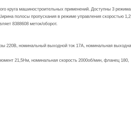
ого круга машиностроительных применений. Доступны 3 режима
 Ширина полосы пропускания в режиме управления скоростью 1,2
вляет 8388608 меток/оборот.
азы 220В, номинальный выходной ток 17А, номинальная выходн
омент 21,5Нм, номинальная скорость 2000об/мин, фланец 180,