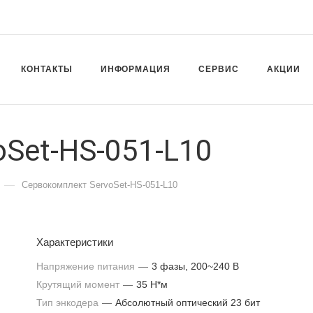
КОНТАКТЫ
ИНФОРМАЦИЯ
СЕРВИС
АКЦИИ
Set-HS-051-L10
—
Сервокомплект ServoSet-HS-051-L10
Характеристики
Напряжение питания
—
3 фазы, 200~240 В
Крутящий момент
—
35 Н*м
Тип энкодера
—
Абсолютный оптический 23 бит