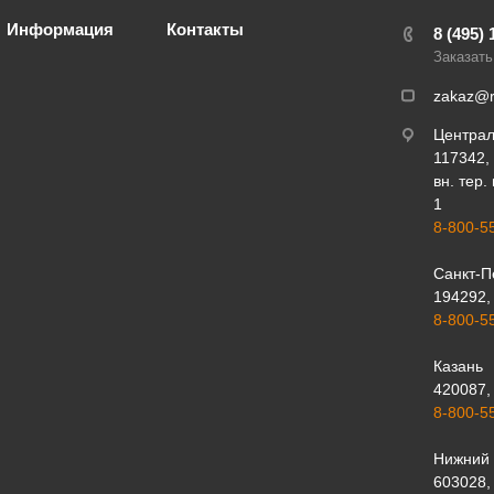
Информация
Контакты
8 (495) 
Заказать
zakaz@r
Центра
117342, 
вн. тер.
1
8-800-5
Санкт-П
194292, 
8-800-5
Казань
420087, 
8-800-5
Нижний 
603028, 