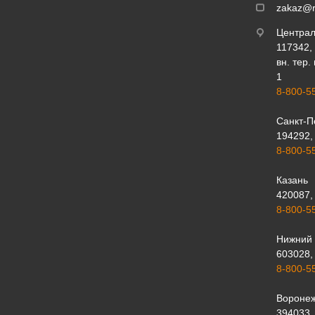
zakaz@r
Центра
117342, 
вн. тер.
1
8-800-5
Санкт-П
194292, 
8-800-5
Казань
420087, 
8-800-5
Нижний 
603028, 
8-800-5
Вороне
394033, 